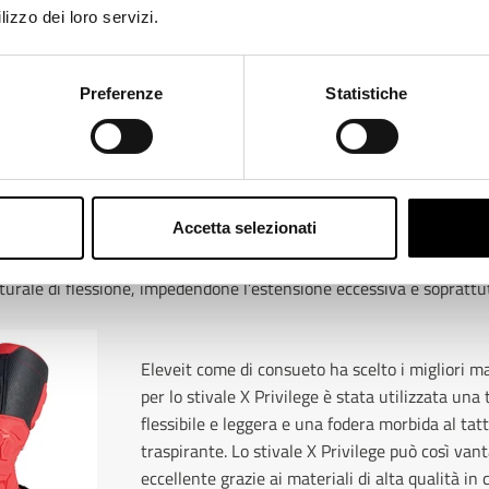
lizzo dei loro servizi.
Preferenze
Statistiche
e offroad X Privilege il sistema CLF (Controlled Lateral Flexion) che 
, ideato e brevettato da Eleveit, consiste in un telaio in PU che gu
. Applicato esternamente, ai lati del gambale e all’altezza del malleo
 di regolare l’inclinazione dell’arto. La placca superiore dello sche
Accetta selezionati
te una borchia metallica che si muove all’interno di un alloggiamen
l movimento laterale dell’articolazione viene così controllato me
aturale di flessione, impedendone l’estensione eccessiva e soprattut
Eleveit come di consueto ha scelto i migliori m
per lo stivale X Privilege è stata utilizzata una
flessibile e leggera e una fodera morbida al t
traspirante. Lo stivale X Privilege può così van
eccellente grazie ai materiali di alta qualità in c