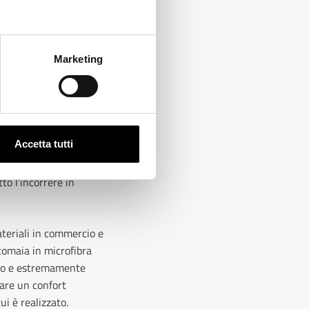
Marketing
da anni è in dotazione
ida il movimento
lo, è dotato di uno
letro è saldata su
Accetta tutti
to con due punti di
ccanicamente
to l’incorrere in
ateriali in commercio e
 tomaia in microfibra
atto e estremamente
tare un confort
ui è realizzato.