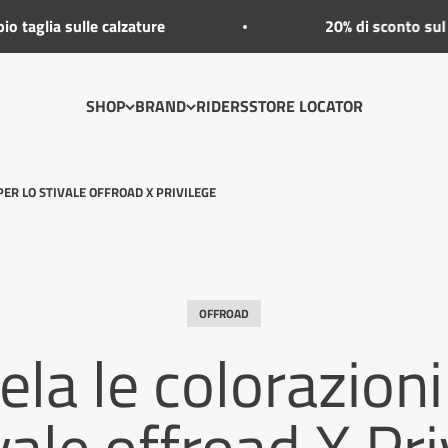
lle calzature
20% di sconto sul primo acq
SHOP
BRAND
RIDERS
STORE LOCATOR
PER LO STIVALE OFFROAD X PRIVILEGE
OFFROAD
vela le colorazion
ivale offroad X Pri