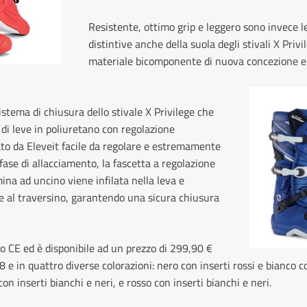
Resistente, ottimo grip e leggero sono invece l
distintive anche della suola degli stivali X Privi
materiale bicomponente di nuova concezione 
sistema di chiusura dello stivale X Privilege che
i leve in poliuretano con regolazione
to da Eleveit facile da regolare e estremamente
n fase di allacciamento, la fascetta a regolazione
na ad uncino viene infilata nella leva e
 al traversino, garantendo una sicura chiusura
ato CE ed è disponibile ad un prezzo di 299,90 €
48 e in quattro diverse colorazioni: nero con inserti rossi e bianco co
on inserti bianchi e neri, e rosso con inserti bianchi e neri.