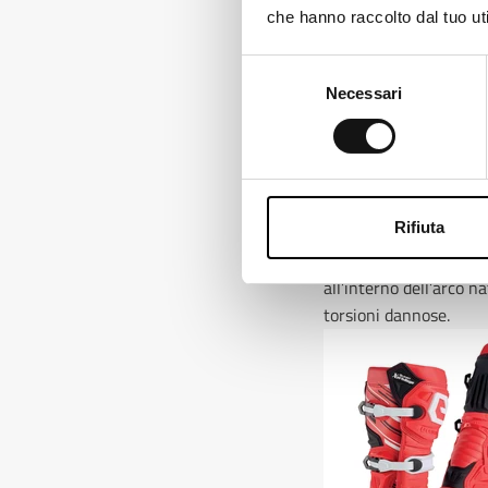
che hanno raccolto dal tuo uti
Selezione
Necessari
del
consenso
Tra i plus dello stival
nello stivale X Legend
laterale della caviglia
snodo centrale in grado
Rifiuta
quella inferiore trami
arresto programmati. I
all’interno dell’arco n
torsioni dannose.