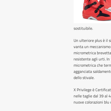
sostituibile.
Un ulteriore plus è il 
vanta un meccanismo d
micrometrica brevetta
resistente agli urti. I
micrometrica che termi
agganciata saldamente
dello stivale.
X Privilege è Certific
nelle taglie dal 39 al 
nuove colorazioni blu c