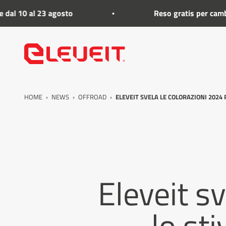
Vai al contenuto
 23 agosto
Reso gratis per cambio taglia su
Eleveit
HOME
›
NEWS
›
OFFROAD
›
ELEVEIT SVELA LE COLORAZIONI 2024 
Eleveit s
lo st