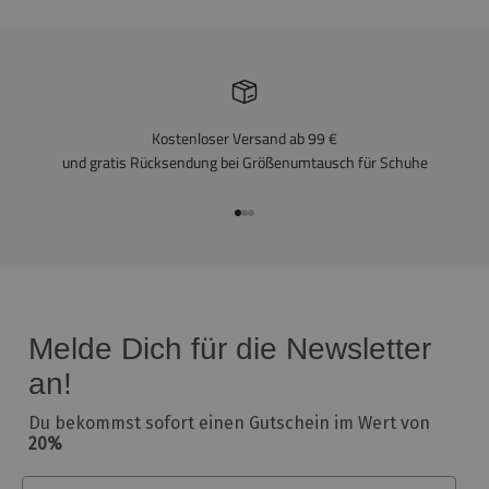
Kostenloser Versand ab 99 €
und gratis Rücksendung bei Größenumtausch für Schuhe
In den Artikel gehen 1
In den Artikel gehen 2
In den Artikel gehen 3
Melde Dich für die Newsletter
an!
Du bekommst sofort einen Gutschein im Wert von
20%
Email