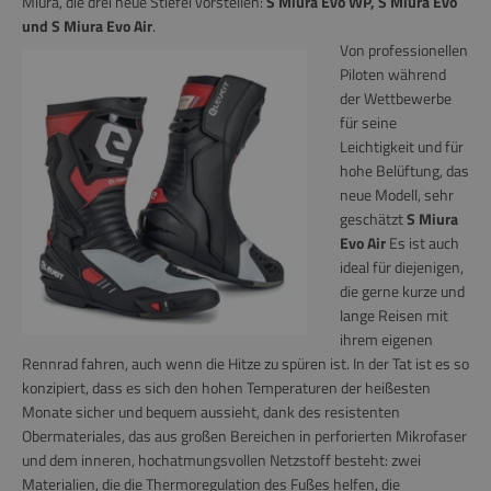
Miura, die drei neue Stiefel vorstellen:
S Miura Evo
WP, S Miura Evo
und S Miura Evo Air
.
Von professionellen
Piloten während
der Wettbewerbe
für seine
Leichtigkeit und für
hohe Belüftung, das
neue Modell, sehr
geschätzt
S Miura
Evo Air
Es ist auch
ideal für diejenigen,
die gerne kurze und
lange Reisen mit
ihrem eigenen
Rennrad fahren, auch wenn die Hitze zu spüren ist. In der Tat ist es so
konzipiert, dass es sich den hohen Temperaturen der heißesten
Monate sicher und bequem aussieht, dank des resistenten
Obermateriales, das aus großen Bereichen in perforierten Mikrofaser
und dem inneren, hochatmungsvollen Netzstoff besteht: zwei
Materialien, die die Thermoregulation des Fußes helfen, die