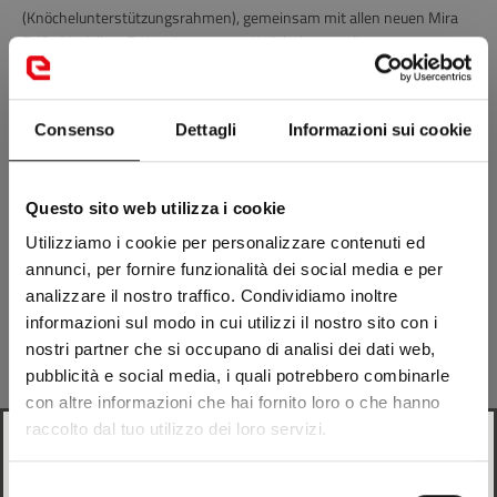
(Knöchelunterstützungsrahmen), gemeinsam mit allen neuen Mira
EVO -Modellen: Es ist ein externes Knöchelunterstützungssystem,
das auf der Höhe des Malleolus positioniert ist und eine mechanische
Beugung des Kofferraums in der Seite und vorwärts/rückwärts mit
festen Festnahmepunkten ermöglicht, Halten Sie den Griff zu Fuß
Consenso
Dettagli
Informazioni sui cookie
und Bein.
In ähnlicher Weise werden in allen Savo Miura Evo -Modellen die
Sicherheit von Fuß und Knöchel durch das Vorhandensein einer
Questo sito web utilizza i cookie
hohen Anzahl von Schutzmaßnahmen in den empfindlichsten
Fußpunkten garantiert, einschließlich des Schutzes in PU in den
Utilizziamo i cookie per personalizzare contenuti ed
Bereichen der Ferse, Die Spitze E des Knöchels, zusätzlich zum
annunci, per fornire funzionalità dei social media e per
ergonomischen Parastinco, der in die Vorderseite des Kofferraums
analizzare il nostro traffico. Condividiamo inoltre
eingefügt wurde, um vor Stürzen zu schützen.
informazioni sul modo in cui utilizzi il nostro sito con i
Diese Sicherheitsausrüstung erlaubten dem
S Miura Evo Air
Um die
nostri partner che si occupano di analisi dei dati web,
EC -Zertifizierung (nach der Gesetzgebung von EN 13634: 2017
pubblicità e social media, i quali potrebbero combinarle
genehmigt) und UKCA zu erhalten.
con altre informazioni che hai fornito loro o che hanno
Der einzige
raccolto dal tuo utilizzo dei loro servizi.
Austausch ist in
Looks like
Italian
is more preferred for you. Change
Trikomononent
und zwei Gummi
language?
Selezione