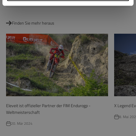
Aktie
Finden Sie mehr heraus
Eleveit ist offizieller Partner der FIM Endurogp -
X Legend Ev
Weltmeisterschaft
8. Mai 20
20. Mär 2024