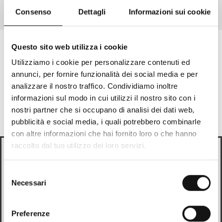
In den Artikel gehen 1
In den Artikel gehen 2
In den Artikel gehen 3
Consenso
Dettagli
Informazioni sui cookie
Questo sito web utilizza i cookie
Utilizziamo i cookie per personalizzare contenuti ed
Melde Dich für die Newsletter
annunci, per fornire funzionalità dei social media e per
an!
analizzare il nostro traffico. Condividiamo inoltre
informazioni sul modo in cui utilizzi il nostro sito con i
Du bekommst sofort einen Gutschein im Wert von
20%
nostri partner che si occupano di analisi dei dati web,
pubblicità e social media, i quali potrebbero combinarle
Email
con altre informazioni che hai fornito loro o che hanno
raccolto dal tuo utilizzo dei loro servizi.
Looks like
Italian
is more preferred for you. Change
Durch Klicken auf „Anmelden“ willige ich in die Nutzung meiner
language?
Selezione
personenbezogenen Daten durch Mandelli SRL zur Zusendung von
Werbemitteilungen ein, die meinen Kaufpräferenzen und Interessen
Necessari
del
Italian
entsprechen, sowie für Profiling-Aktivitäten, gemäß der
consenso
Datenschutzerklärung
.
Preferenze
Change