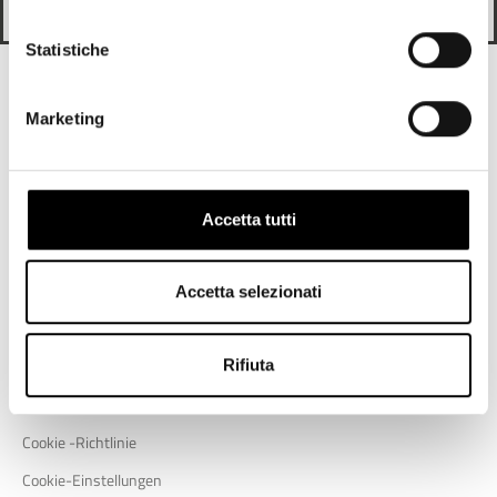
ANMELDEN
Statistiche
Finden Sie es auch heraus
Marketing
Unterstützung
Unternehmen
Support
Wer wir sind
Accetta tutti
Sendungen und Rückkehr
Blog
Lagern Sie Locator
Accetta selezionati
Nützliche Links
Rifiuta
Datenschutzrichtlinie
Cookie -Richtlinie
Cookie-Einstellungen