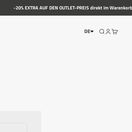
-20% EXTRA AUF DEN OUTLET-PREIS direkt im Warenkorb
DE
Zeigen Sie das 
Kontoshow
Zeigen Si