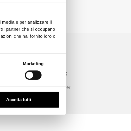
?
l media e per analizzare il
ostri partner che si occupano
azioni che hai fornito loro o
Marketing
Zahlung
100% sicher
Accetta tutti