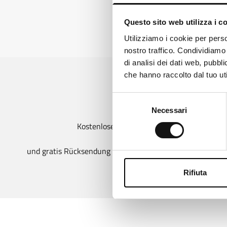
Questo sito web utilizza i c
Loo
Utilizziamo i cookie per perso
nostro traffico. Condividiamo 
It
di analisi dei dati web, pubbl
che hanno raccolto dal tuo uti
Ch
Selezione
Necessari
del
consenso
Kostenloser Versand ab 99 €
und gratis Rücksendung bei Größenumtausch für Schuhe
Rifiuta