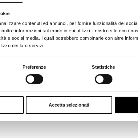
Telefon
+39 02 3930 9995
|
E-Mail
help@eleveit.it
ookie
ks like
Italian
is more preferred for you. Change language
nalizzare contenuti ed annunci, per fornire funzionalità dei socia
inoltre informazioni sul modo in cui utilizzi il nostro sito con i n
alian
icità e social media, i quali potrebbero combinarle con altre inform
lizzo dei loro servizi.
ange
Preferenze
Statistiche
Kundendienst
Wie können wir Ihnen helfen?
Accetta selezionati