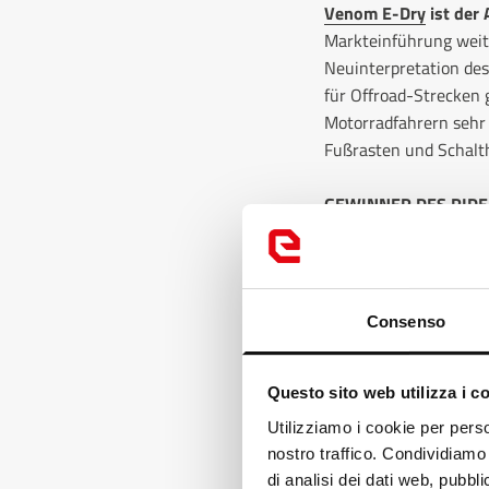
Venom E-Dry
ist der 
Markteinführung weite
Neuinterpretation des
für Offroad-Strecken 
Motorradfahrern sehr g
Fußrasten und Schalt
GEWINNER DES RIDE
2024 wurde der Venom
Sieger in einem Vergl
“Ein äußerst bequemer 
Consenso
zu tragen ist und zudem
Modellen bei Eleveit-
Questo sito web utilizza i c
Loo
Utilizziamo i cookie per perso
nostro traffico. Condividiamo 
It
di analisi dei dati web, pubbl