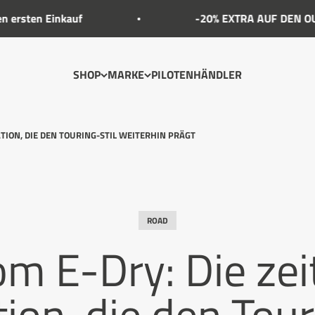
kauf
-20% EXTRA AUF DEN OUTLET-PREIS 
SHOP
MARKE
PILOTEN
HÄNDLER
ATION, DIE DEN TOURING-STIL WEITERHIN PRÄGT
ROAD
m E-Dry: Die zei
ion, die den Tour