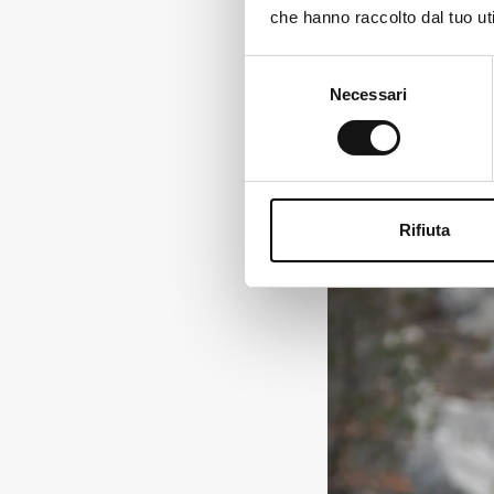
che hanno raccolto dal tuo uti
Ch
Selezione
Necessari
del
consenso
Rifiuta