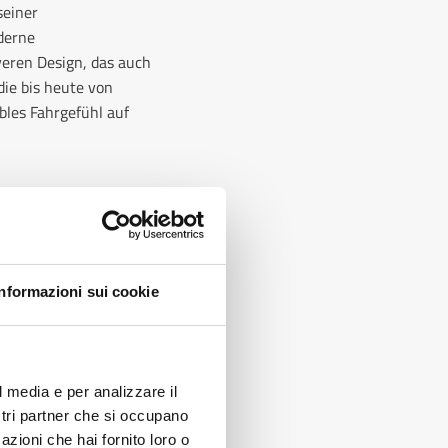
seiner
derne
veren Design, das auch
die bis heute von
bles Fahrgefühl auf
von 50 Punkten als
teil der Redaktion:
 des Motorrads angenehm
Informazioni sui cookie
 den meistverkauften
?
l media e per analizzare il
ostri partner che si occupano
azioni che hai fornito loro o