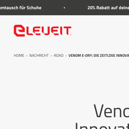
In den Inhalt gehen
 Schuhe
20% Rabatt auf deinen ersten Ein
Eleveit
HOME
›
NACHRICHT
›
ROAD
›
VENOM E-DRY: DIE ZEITLOSE INNOV
Veno
Innovat