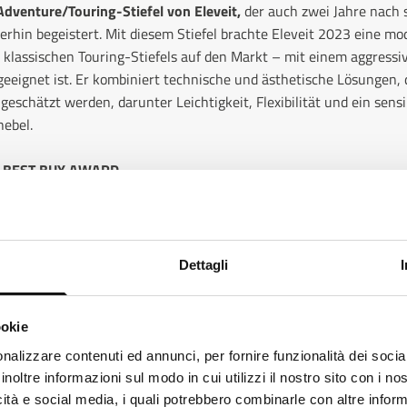
Adventure/Touring-Stiefel von Eleveit,
der auch zwei Jahre nach 
rhin begeistert. Mit diesem Stiefel brachte Eleveit 2023 eine mo
 klassischen Touring-Stiefels auf den Markt – mit einem aggressi
geeignet ist. Er kombiniert technische und ästhetische Lösungen, 
eschätzt werden, darunter Leichtigkeit, Flexibilität und ein sensi
hebel.
 BEST BUY AWARD
 WP von der britischen Fachzeitschrift
Ride Magazine UK
mit 44 
eichstest mit fünf Stiefeln führender Marken ausgezeichnet. Das Ur
Stiefel mit hervorragender Passform, der sowohl auf als auch abseits
Dettagli
 optimalen Schutz vor Wasser bietet.”
. Kein Wunder also, dass er zu
Händlern in ganz Europa gehört.
ookie
ks like
Italian
is more preferred for you. Change language
nalizzare contenuti ed annunci, per fornire funzionalità dei socia
inoltre informazioni sul modo in cui utilizzi il nostro sito con i n
alian
icità e social media, i quali potrebbero combinarle con altre inform