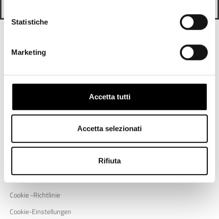
ANMELDEN
Statistiche
Finden Sie es auch heraus
Marketing
Unterstützung
Unternehmen
Support
Wer wir sind
Accetta tutti
Sendungen und Rückkehr
Blog
Lagern Sie Locator
Accetta selezionati
Nützliche Links
Rifiuta
Datenschutzrichtlinie
Cookie -Richtlinie
Cookie-Einstellungen