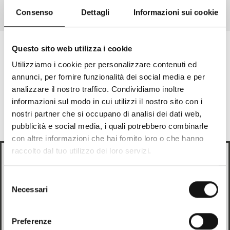
In den Artikel gehen 1
In den Artikel gehen 2
In den Artikel gehen 3
Consenso
Dettagli
Informazioni sui cookie
Questo sito web utilizza i cookie
Utilizziamo i cookie per personalizzare contenuti ed
Melde Dich für die Newsletter
annunci, per fornire funzionalità dei social media e per
an!
analizzare il nostro traffico. Condividiamo inoltre
informazioni sul modo in cui utilizzi il nostro sito con i
Du bekommst sofort einen Gutschein im Wert von
20%
nostri partner che si occupano di analisi dei dati web,
pubblicità e social media, i quali potrebbero combinarle
Email
con altre informazioni che hai fornito loro o che hanno
raccolto dal tuo utilizzo dei loro servizi.
Looks like
Italian
is more preferred for you. Change
Durch Klicken auf „Anmelden“ willige ich in die Nutzung meiner
language?
Selezione
personenbezogenen Daten durch Mandelli SRL zur Zusendung von
Werbemitteilungen ein, die meinen Kaufpräferenzen und Interessen
Necessari
del
Italian
entsprechen, sowie für Profiling-Aktivitäten, gemäß der
consenso
Datenschutzerklärung
.
Preferenze
Change