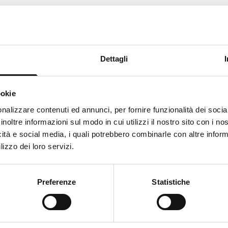
Kundendienst
Dettagli
Wie können wir Ihnen helfen?
ookie
ks like
Italian
is more preferred for you. Change language
nalizzare contenuti ed annunci, per fornire funzionalità dei socia
inoltre informazioni sul modo in cui utilizzi il nostro sito con i n
alian
icità e social media, i quali potrebbero combinarle con altre inform
lizzo dei loro servizi.
Unterstützung
Unternehm
ange
Support
Wer wir sin
Preferenze
Statistiche
%
Sendungen und Rückkehr
Blog
Lagern Sie 