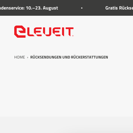
In den Inhalt gehen
service: 10.–23. August
Gratis Rücksen
Eleveit
HOME
›
RÜCKSENDUNGEN UND RÜCKERSTATTUNGEN