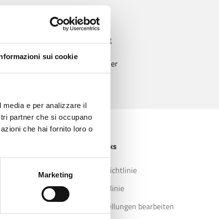
Zahlung
Informazioni sui cookie
100% sicher
?
l media e per analizzare il
ostri partner che si occupano
azioni che hai fornito loro o
en
Nützliche Links
d
Datenschutzrichtlinie
Marketing
Cookie -Richtlinie
Locator
Cookie-Einstellungen bearbeiten