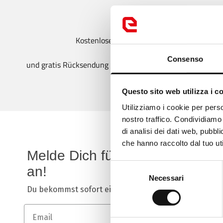
Kostenloser Versand ab 99 €
Consenso
und gratis Rücksendung bei Größenumtausch für Schuhe
Questo sito web utilizza i c
Loo
Utilizziamo i cookie per perso
nostro traffico. Condividiamo 
It
di analisi dei dati web, pubbl
che hanno raccolto dal tuo uti
Melde Dich für die Newsletter
Ch
Selezione
an!
Necessari
del
Du bekommst sofort einen Gutschein im Wert von
20
consenso
Email