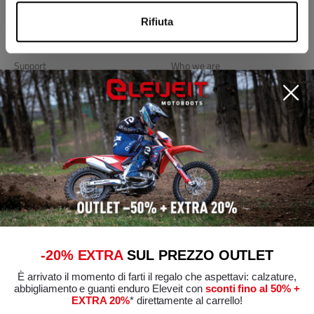
Rifiuta
Support
Agency
Support
Who we are
Shipments and returns
Blog
Store locator
Useful links
Privacy Policy
Cookie policy
Edit Cookie Preferences
General conditions of sale
-20% EXTRA
SUL PREZZO OUTLET
È arrivato il momento di farti il regalo che aspettavi: calzature,
Conformity certifications
abbigliamento e guanti enduro Eleveit con
sconti fino al 50% +
EXTRA 20%
* direttamente al carrello!