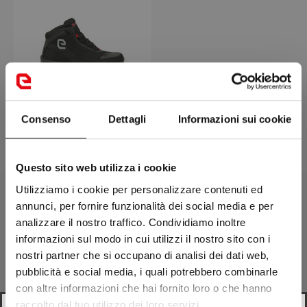
TOWN AIR
Price
€ 139,90
Consenso
Dettagli
Informazioni sui cookie
Questo sito web utilizza i cookie
Utilizziamo i cookie per personalizzare contenuti ed
annunci, per fornire funzionalità dei social media e per
analizzare il nostro traffico. Condividiamo inoltre
informazioni sul modo in cui utilizzi il nostro sito con i
Free shipping starting from 99 €
nostri partner che si occupano di analisi dei dati web,
and free size exchange returns on footwear
pubblicità e social media, i quali potrebbero combinarle
con altre informazioni che hai fornito loro o che hanno
Go to the article 1
Go to the article 2
Go to the article 3
raccolto dal tuo utilizzo dei loro servizi.