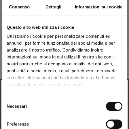
Consenso
Dettagli
Informazioni sui cookie
Free shipping starting from 99 €
and free size exchange returns on footwear
Questo sito web utilizza i cookie
Utilizziamo i cookie per personalizzare contenuti ed
Go to the article 1
Go to the article 2
Go to the article 3
annunci, per fornire funzionalità dei social media e per
analizzare il nostro traffico. Condividiamo inoltre
informazioni sul modo in cui utilizzi il nostro sito con i
nostri partner che si occupano di analisi dei dati web,
Sign up for our newsletter
pubblicità e social media, i quali potrebbero combinarle
con altre informazioni che hai fornito loro o che hanno
Get a
10%
discount on your next purchase!
raccolto dal tuo utilizzo dei loro servizi.
Looks like
Italian
is more preferred for you. Change
Email
language?
Selezione
Necessari
del
Italian
By clicking on "continue," I consent to the use of my Personal Data by
consenso
Mandelli SRL for sending advertising communications in line with my
purchasing preferences and interests and for profiling activities, as
Preferenze
Change
stated in the
Privacy Policy
.