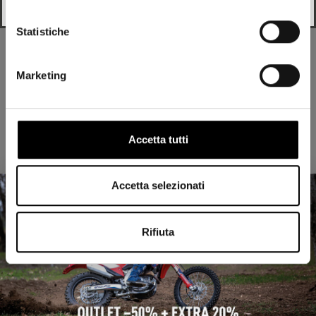
Statistiche
CONTINUE
Marketing
Discover also
Accetta tutti
Support
Agency
Support
Who we are
Accetta selezionati
Shipments and returns
Blog
Store locator
Rifiuta
Useful links
Privacy Policy
Cookie policy