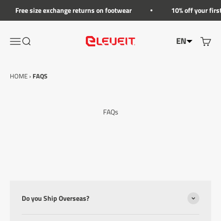
Go to the content
Free size exchange returns on footwear
10% off your firs
EN
Open the navigation menu
Show the search menu
Show t
Eleveit
HOME
›
FAQS
FAQs
Do you Ship Overseas?