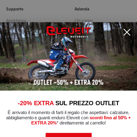
Supporto
Azienda
Assistenza
Chi siamo
Spedizioni e resi
Blog
Store Locator
Link utili
Privacy Policy
Cookie Policy
Modifica preferenze Cookie
Condizioni generali di vendita
-20% EXTRA
SUL PREZZO OUTLET
È arrivato il momento di farti il regalo che aspettavi: calzature,
Certificazioni di conformità
abbigliamento e guanti enduro Eleveit con
sconti fino al 50% +
EXTRA 20%
* direttamente al carrello!