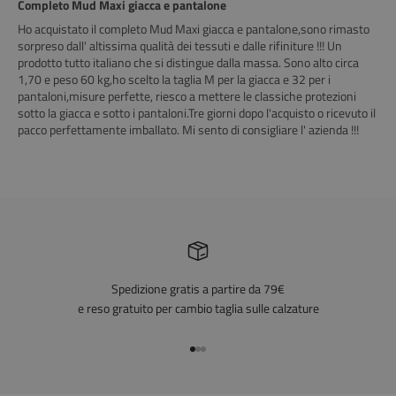
Completo Mud Maxi giacca e pantalone
Ho acquistato il completo Mud Maxi giacca e pantalone,sono rimasto
sorpreso dall' altissima qualità dei tessuti e dalle rifiniture !!! Un
prodotto tutto italiano che si distingue dalla massa. Sono alto circa
1,70 e peso 60 kg,ho scelto la taglia M per la giacca e 32 per i
pantaloni,misure perfette, riesco a mettere le classiche protezioni
sotto la giacca e sotto i pantaloni.Tre giorni dopo l'acquisto o ricevuto il
pacco perfettamente imballato. Mi sento di consigliare l' azienda !!!
Spedizione gratis a partire da 79€
e reso gratuito per cambio taglia sulle calzature
Vai all'articolo 1
Vai all'articolo 2
Vai all'articolo 3