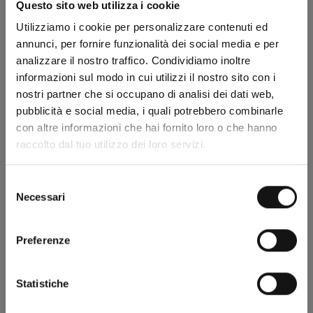
Basato su 4 recensioni
Questo sito web utilizza i cookie
Utilizziamo i cookie per personalizzare contenuti ed
4
annunci, per fornire funzionalità dei social media e per
0
analizzare il nostro traffico. Condividiamo inoltre
0
informazioni sul modo in cui utilizzi il nostro sito con i
0
nostri partner che si occupano di analisi dei dati web,
0
pubblicità e social media, i quali potrebbero combinarle
con altre informazioni che hai fornito loro o che hanno
raccolto dal tuo utilizzo dei loro servizi.
Sort by
Selezione
Necessari
del
Stefan S.
consenso
MUD MAXI JACKET
Preferenze
I have already one jacket and was so satisfy with that so I bought one
more.
Statistiche