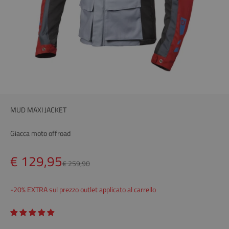
MUD MAXI JACKET
Giacca moto offroad
Prezzo scontato
€ 129,95
Prezzo
€ 259,90
-20% EXTRA sul prezzo outlet applicato al carrello