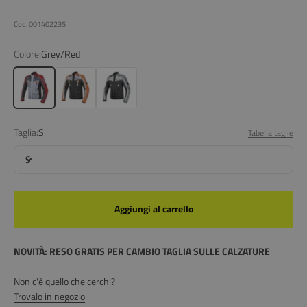
Cod. 001402235
Colore:
Grey/Red
Grey/Red
Black/Orange
Black/Grey
Taglia:
S
Tabella taglie
S
Aggiungi al carrello
NOVITÀ: RESO GRATIS PER CAMBIO TAGLIA SULLE CALZATURE
Non c'è quello che cerchi?
Trovalo in negozio