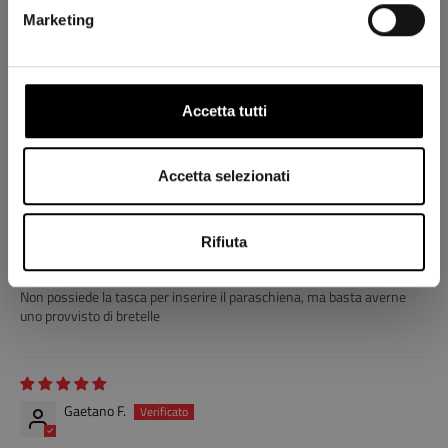
Marketing
massimiliano
perfetta
Giacca fatta benissimo e duttile.consiglio
Accetta tutti
Accetta selezionati
Filippo C.
Bellissima giacca
Rifiuta
Bellissima giacca che mi ricorda lo stile Dakar.
Tessuti ottimi che lasciano libertà di movimento una volta indossati.
Non possiede la tasca per inserire il paraschiena, ma basta averne
uno provvisto di bretelle
Gaetano F.