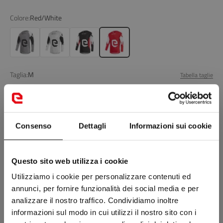
Colore:
Red/White
Grey/Black
Light Grey/Black
Black/Red/White
Red/White
Taglia:
M
Tabella taglie
M
Consenso
Dettagli
Informazioni sui cookie
Aggiungi al carrello
NOVITÀ: RESO GRATIS PER CAMBIO TAGLIA SULLE CALZATURE
Questo sito web utilizza i cookie
Utilizziamo i cookie per personalizzare contenuti ed
Non c'è quello che cerchi?
annunci, per fornire funzionalità dei social media e per
Trovalo in negozio
analizzare il nostro traffico. Condividiamo inoltre
informazioni sul modo in cui utilizzi il nostro sito con i