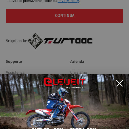
attività di profilazione, come da
Privacy Policy
.
CONTINUA
Scopri anche
Supporto
Azienda
Assistenza
Chi siamo
Spedizioni e resi
Blog
Store Locator
Link utili
Privacy Policy