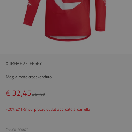
X TREME 23 JERSEY
Maglia moto cross/enduro
Prezzo scontato
€ 32,45
Prezzo
€ 64,90
-20% EXTRA sul prezzo outlet applicato al carrello
Cod. 001300870