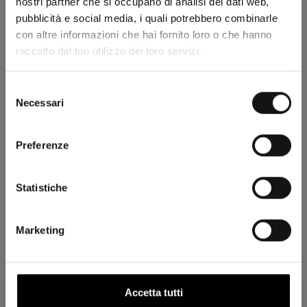
nostri partner che si occupano di analisi dei dati web,
Descrizione
pubblicità e social media, i quali potrebbero combinarle
con altre informazioni che hai fornito loro o che hanno
Composizione
raccolto dal tuo utilizzo dei loro servizi.
Selezione
Spedizioni
Necessari
del
consenso
Ricambi
Preferenze
Statistiche
Ti potrebbero piacere
Marketing
Accetta tutti