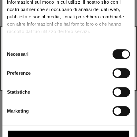
informazioni sul modo in cui utilizzi il nostro sito con i
nostri partner che si occupano di analisi dei dati web,
pubblicità e social media, i quali potrebbero combinarle
con altre informazioni che hai fornito loro o che hanno
raccolto dal tuo utilizzo dei loro servizi.
Looks like
Italian
is more preferred for you. Change
language?
Knöchelunterstützungsrahmen
Selezione
Es ermöglicht eine mechanische Beugung des
Necessari
del
Italian
Kofferraums, die die kontrollierte Flexion des Knöchels
consenso
ermöglicht.
Preferenze
Change
Statistiche
Marketing