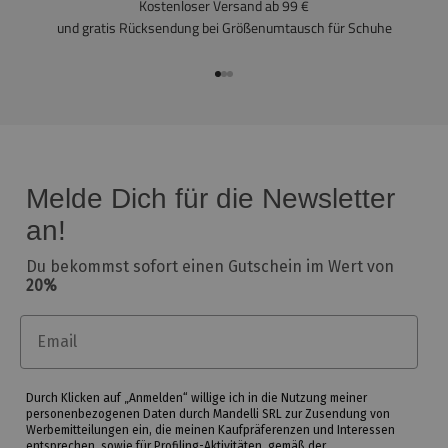
Kostenloser Versand ab 99 €
und gratis Rücksendung bei Größenumtausch für Schuhe
In den Artikel gehen 1
In den Artikel gehen 2
In den Artikel gehen 3
Melde Dich für die Newsletter
an!
Du bekommst sofort einen Gutschein im Wert von
20%
Email
Durch Klicken auf „Anmelden“ willige ich in die Nutzung meiner
personenbezogenen Daten durch Mandelli SRL zur Zusendung von
Werbemitteilungen ein, die meinen Kaufpräferenzen und Interessen
entsprechen, sowie für Profiling-Aktivitäten, gemäß der