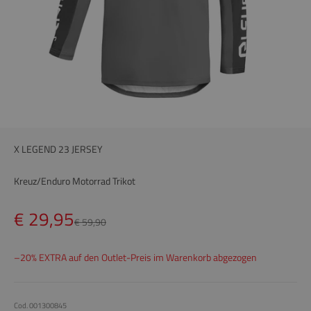
X LEGEND 23 JERSEY
Kreuz/Enduro Motorrad Trikot
Preis
€ 29,95
Preis
€ 59,90
–20% EXTRA auf den Outlet-Preis im Warenkorb abgezogen
Cod. 001300845