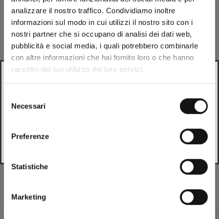
analizzare il nostro traffico. Condividiamo inoltre
Beschreibung
informazioni sul modo in cui utilizzi il nostro sito con i
nostri partner che si occupano di analisi dei dati web,
pubblicità e social media, i quali potrebbero combinarle
Zusammensetzung
con altre informazioni che hai fornito loro o che hanno
raccolto dal tuo utilizzo dei loro servizi.
Looks like
Italian
is more preferred for you. Change
Sendungen
language?
Selezione
Necessari
del
Ersatzteile
Italian
consenso
Preferenze
Change
Es mag Ihnen vielleicht
Statistiche
Marketing