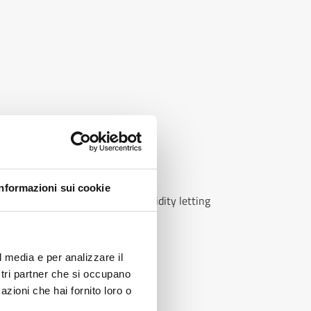
oofing
Informazioni sui cookie
y membrane blocks rain and humidity letting
?
l media e per analizzare il
ostri partner che si occupano
azioni che hai fornito loro o