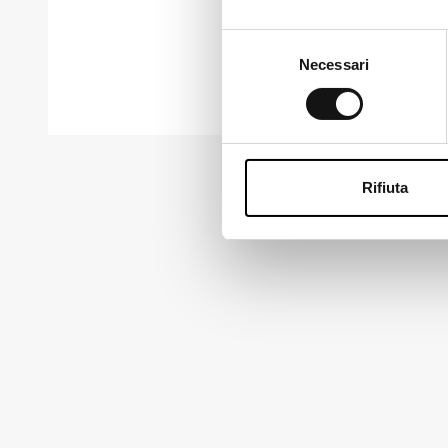
Ch
Selezione
Necessari
del
consenso
Rifiuta