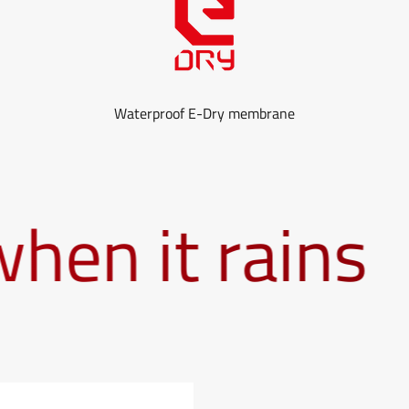
Waterproof E-Dry membrane
n it rains