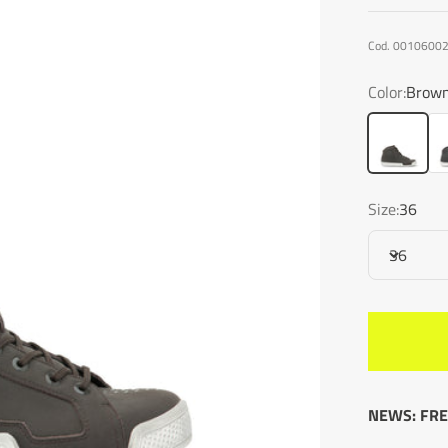
Cod. 0010600
Color:
Brow
Brown
Da
Size:
36
36
NEWS: FRE