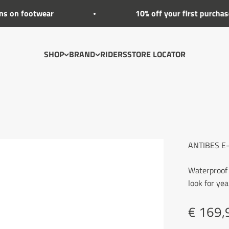
ootwear
10% off your first purchase
SHOP
BRAND
RIDERS
STORE LOCATOR
ANTIBES E
Waterproof 
look for ye
Price
€ 169,