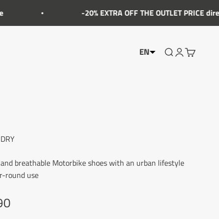
-20% EXTRA OFF THE OUTLET PRICE directly in t
EN
Show the searc
Account Sho
Show the 
-DRY
and breathable Motorbike shoes with an urban lifestyle
ar-round use
90