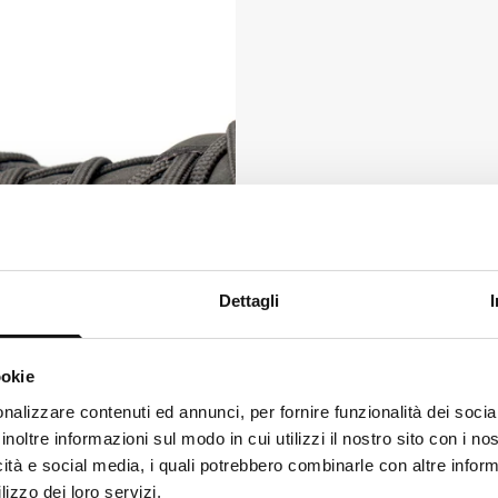
Guaranteed waterpr
Dettagli
The breathable E-Dr
the foot breathe.
ookie
ks like
Italian
is more preferred for you. Change language
nalizzare contenuti ed annunci, per fornire funzionalità dei socia
inoltre informazioni sul modo in cui utilizzi il nostro sito con i n
alian
icità e social media, i quali potrebbero combinarle con altre inform
lizzo dei loro servizi.