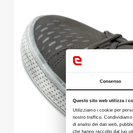
Consenso
Questo sito web utilizza i c
Loo
Utilizziamo i cookie per perso
nostro traffico. Condividiamo 
It
di analisi dei dati web, pubbl
che hanno raccolto dal tuo uti