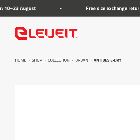
Go to the content
3 August
Free size exchange returns on f
Eleveit
HOME
›
SHOP
›
COLLECTION
›
URBAN
›
ANTIBES E-DRY