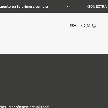
en tu primera compra
-20% EXTRA SOBRE E
ES
Mostrar el menú
Cuenta Mostr
Mostrar el
cias: ¡Manténgase actualizado!