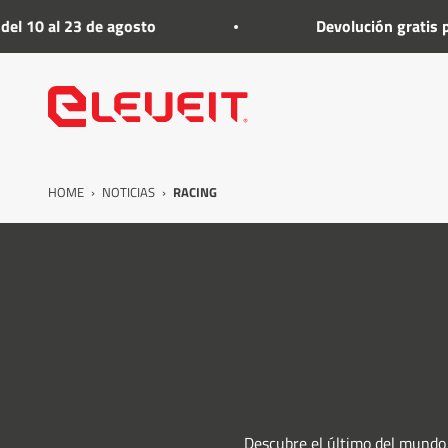
Ir al contenido
 al 23 de agosto
Devolución gratis por camb
Eleveit
HOME
›
NOTICIAS
›
RACING
Descubre el último del mundo 