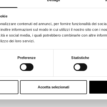
ookie
ks like
Italian
is more preferred for you. Change language
nalizzare contenuti ed annunci, per fornire funzionalità dei socia
inoltre informazioni sul modo in cui utilizzi il nostro sito con i n
alian
icità e social media, i quali potrebbero combinarle con altre inform
lizzo dei loro servizi.
ange
Preferenze
Statistiche
Accetta selezionati