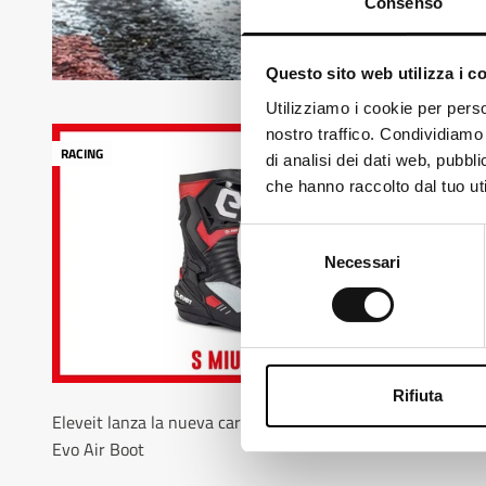
Consenso
Questo sito web utilizza i c
Loo
Utilizziamo i cookie per perso
nostro traffico. Condividiamo 
It
RACING
di analisi dei dati web, pubbl
che hanno raccolto dal tuo uti
Ch
Selezione
Necessari
del
consenso
Rifiuta
Eleveit lanza la nueva carrera de carreras boile si Mira
Evo Air Boot