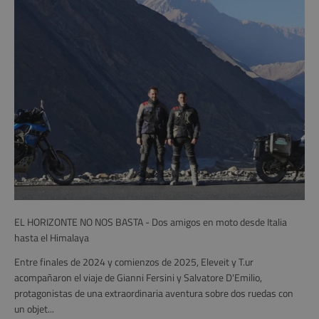
EL HORIZONTE NO NOS BASTA - Dos amigos en moto desde Italia
hasta el Himalaya
Entre finales de 2024 y comienzos de 2025, Eleveit y T.ur
acompañaron el viaje de Gianni Fersini y Salvatore D'Emilio,
protagonistas de una extraordinaria aventura sobre dos ruedas con
un objet...