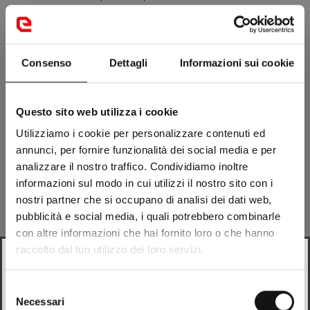
al servicio de quienes se acercan por primera vez al univers...
15 jul 2025
Consenso
Dettagli
Informazioni sui cookie
ROAD
Questo sito web utilizza i cookie
Utilizziamo i cookie per personalizzare contenuti ed
annunci, per fornire funzionalità dei social media e per
analizzare il nostro traffico. Condividiamo inoltre
informazioni sul modo in cui utilizzi il nostro sito con i
nostri partner che si occupano di analisi dei dati web,
pubblicità e social media, i quali potrebbero combinarle
con altre informazioni che hai fornito loro o che hanno
raccolto dal tuo utilizzo dei loro servizi.
Looks like
Italian
is more preferred for you. Change
language?
Selezione
Necessari
del