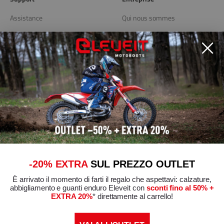
Assistance
Qui nous sommes
Livraison et retours
Blog
Store Locator
Liens utiles
Politique de confidentialité
Politique de cookies
Modifier les préférences de
Cookies
Conditions générales de vente
-20% EXTRA
SUL PREZZO OUTLET
È arrivato il momento di farti il regalo che aspettavi: calzature,
Certifications de conformité
abbigliamento e guanti enduro Eleveit con
sconti fino al 50% +
EXTRA 20%
* direttamente al carrello!