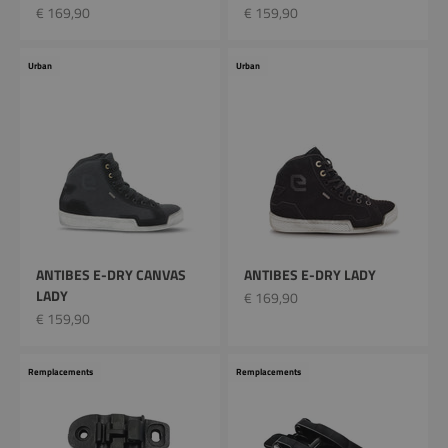
Prix remisé
Prix remisé
€ 169,90
€ 159,90
Urban
Urban
ANTIBES E-DRY CANVAS
ANTIBES E-DRY LADY
LADY
Prix remisé
€ 169,90
Prix remisé
€ 159,90
Remplacements
Remplacements