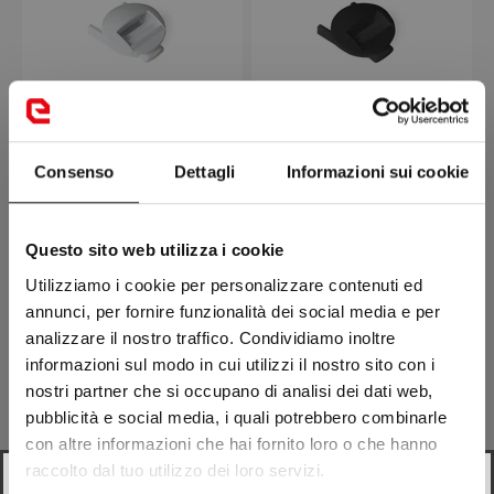
BUCKLE RECEIVER X
BUCKLE RECEIVER X
Consenso
Dettagli
Informazioni sui cookie
LEGEND/X LEGEND EVO
LEGEND/X LEGEND EVO/X
TARMAC series
Prix remisé
€ 0,90
Prix remisé
€ 0,90
Questo sito web utilizza i cookie
Utilizziamo i cookie per personalizzare contenuti ed
Remplacements
Remplacements
annunci, per fornire funzionalità dei social media e per
analizzare il nostro traffico. Condividiamo inoltre
informazioni sul modo in cui utilizzi il nostro sito con i
nostri partner che si occupano di analisi dei dati web,
pubblicità e social media, i quali potrebbero combinarle
con altre informazioni che hai fornito loro o che hanno
raccolto dal tuo utilizzo dei loro servizi.
Looks like
Italian
is more preferred for you. Change