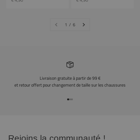
1 / 6
Livraison gratuite à partir de 99 €
et retour offert pour changement de taille sur les chaussures
Aller à l'article 1
Aller à l'article 2
Aller à l'article 3
Rejoins la communauté !