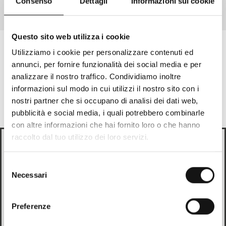
Consenso
Dettagli
Informazioni sui cookie
Aller à l'article 1
Aller à l'article 2
Aller à l'article 3
Questo sito web utilizza i cookie
Utilizziamo i cookie per personalizzare contenuti ed
Rejoins la communauté !
annunci, per fornire funzionalità dei social media e per
analizzare il nostro traffico. Condividiamo inoltre
Tu recevras tout de suite une
réduction de
10%
sur
informazioni sul modo in cui utilizzi il nostro sito con i
ton prochain achat
nostri partner che si occupano di analisi dei dati web,
pubblicità e social media, i quali potrebbero combinarle
Email
con altre informazioni che hai fornito loro o che hanno
raccolto dal tuo utilizzo dei loro servizi.
Looks like
Italian
is more preferred for you. Change
En cliquant sur "Continuer", j’accepte l’utilisation de mes Données
language?
Selezione
Personnelles par Mandelli SRL pour l’envoi de communications
publicitaires en accord avec mes préférences d’achat et mes intérêts,
Necessari
del
Italian
ainsi que pour des activités de profilage, conformément à la
Politique de
consenso
Confidentialité
.
Preferenze
Change
CONTINUER