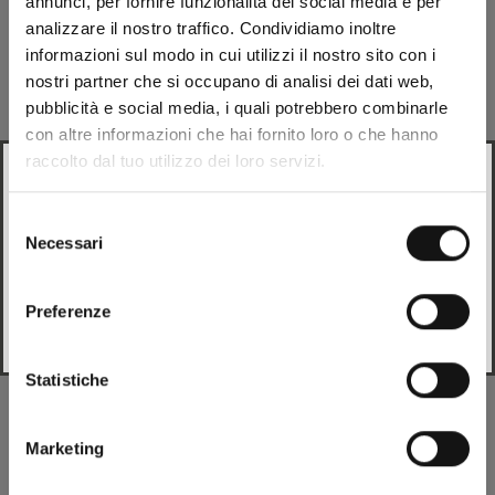
annunci, per fornire funzionalità dei social media e per
analizzare il nostro traffico. Condividiamo inoltre
Composición
informazioni sul modo in cui utilizzi il nostro sito con i
nostri partner che si occupano di analisi dei dati web,
Envío
pubblicità e social media, i quali potrebbero combinarle
con altre informazioni che hai fornito loro o che hanno
raccolto dal tuo utilizzo dei loro servizi.
Repuestos
Looks like
Italian
is more preferred for you. Change
language?
Selezione
Necessari
del
Italian
Podría gustarte
consenso
Preferenze
Change
Statistiche
Reseñas de Clientes
Este producto no ha recibido ninguna reseña todavía
Marketing