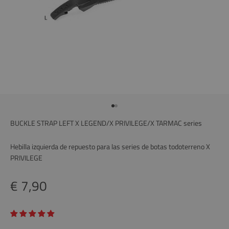
Ir al artículo 1
Ir al artículo 2
BUCKLE STRAP LEFT X LEGEND/X PRIVILEGE/X TARMAC series
Hebilla izquierda de repuesto para las series de botas todoterreno X
PRIVILEGE
Precio
€ 7,90