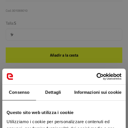
Cod. 001069010
Talla:
S
S
Añadir a la cesta
NOVEDAD: DEVOLUCIÓN GRATIS POR CAMBIO DE TALLA EN
CALZADO
¿No encuentras lo que buscas?
Consenso
Dettagli
Informazioni sui cookie
Visita la tienda más cercana
Questo sito web utilizza i cookie
Descripción
Utilizziamo i cookie per personalizzare contenuti ed