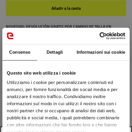
Añadir a la cesta
NOVEDAD: DEVOLUCIÓN GRATIS POR CAMBIO DE TALLA EN
CALZADO
¿No encuentras lo que buscas?
Visita la tienda más cercana
Consenso
Dettagli
Informazioni sui cookie
Descripción
Questo sito web utilizza i cookie
Utilizziamo i cookie per personalizzare contenuti ed
annunci, per fornire funzionalità dei social media e per
Composición
analizzare il nostro traffico. Condividiamo inoltre
informazioni sul modo in cui utilizzi il nostro sito con i
Envío
nostri partner che si occupano di analisi dei dati web,
pubblicità e social media, i quali potrebbero combinarle
con altre informazioni che hai fornito loro o che hanno
Repuestos
raccolto dal tuo utilizzo dei loro servizi.