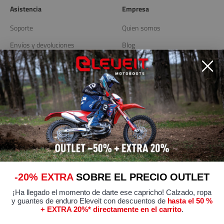
Asistencia
Empresa
Soporte
Quien somos
Envíos y devoluciones
Blog
Localizador de tiendas
Enlaces útiles
Política de privacidad
Política de cookies
Modificar preferencias de
Cookies
Condiciones generales de
-20% EXTRA
SOBRE EL PRECIO OUTLET
venta
¡Ha llegado el momento de darte ese capricho! Calzado, ropa
Certificaciones de conformidad
y guantes de enduro Eleveit con descuentos de
hasta el 50 %
+ EXTRA 20%* directamente en el carrito
.