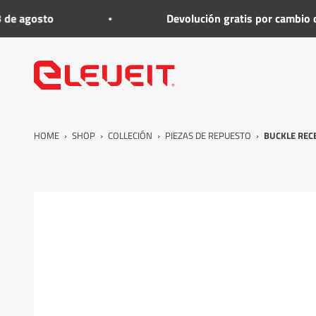
Ir al contenido
e agosto
Devolución gratis por cambio de ta
Eleveit
HOME
›
SHOP
›
COLLECIÓN
›
PIEZAS DE REPUESTO
›
BUCKLE RECE