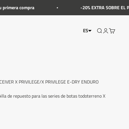
rimera compra
-20% EXTRA SOBRE EL PRECI
ES
Mostrar el menú
Cuenta Mostr
Mostrar el
CEIVER X PRIVILEGE/X PRIVILEGE E-DRY ENDURO
illa de repuesto para las series de botas todoterreno X