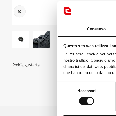
Ampliar imagen
Consenso
Questo sito web utilizza i c
Loo
Utilizziamo i cookie per perso
nostro traffico. Condividiamo 
Podría gustarte
It
di analisi dei dati web, pubbl
che hanno raccolto dal tuo uti
Ch
Selezione
Necessari
del
consenso