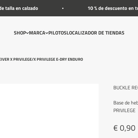
lla en calzado
10 % de descuento en tu p
SHOP
MARCA
PILOTOS
LOCALIZADOR DE TIENDAS
IVER X PRIVILEGE/X PRIVILEGE E-DRY ENDURO
BUCKLE RE
Base de heb
PRIVILEGE
Precio
€ 0,90