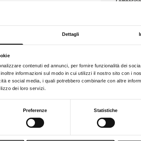
Composici
Envío
Dettagli
Repuestos
ookie
ks like
Italian
is more preferred for you. Change language
nalizzare contenuti ed annunci, per fornire funzionalità dei socia
inoltre informazioni sul modo in cui utilizzi il nostro sito con i n
alian
icità e social media, i quali potrebbero combinarle con altre inform
lizzo dei loro servizi.
ange
Preferenze
Statistiche