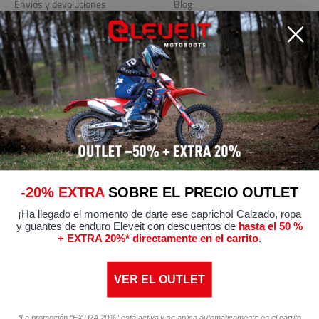
Envíos y devoluciones
Blog
Localizador de tiendas
Enlaces útiles
Política de privacidad
Política de cookies
Modificar preferencias de
Cookies
Condiciones generales de
-20% EXTRA
SOBRE EL PRECIO OUTLET
venta
¡Ha llegado el momento de darte ese capricho! Calzado, ropa
Certificaciones de conformidad
y guantes de enduro Eleveit con descuentos de
hasta el 50 %
+ EXTRA 20%* directamente en el carrito
.
VER EL OUTLET
*La promoción “EXTRA 20%” está activa y se aplica automáticamente en el carrito