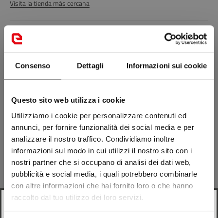
Visita la tienda más cercana
Descripción
Consenso
Dettagli
Informazioni sui cookie
Composición
Envío
Questo sito web utilizza i cookie
Utilizziamo i cookie per personalizzare contenuti ed
annunci, per fornire funzionalità dei social media e per
Repuestos
analizzare il nostro traffico. Condividiamo inoltre
informazioni sul modo in cui utilizzi il nostro sito con i
nostri partner che si occupano di analisi dei dati web,
pubblicità e social media, i quali potrebbero combinarle
Podría gustarte
con altre informazioni che hai fornito loro o che hanno
raccolto dal tuo utilizzo dei loro servizi.
Looks like
Italian
is more preferred for you. Change