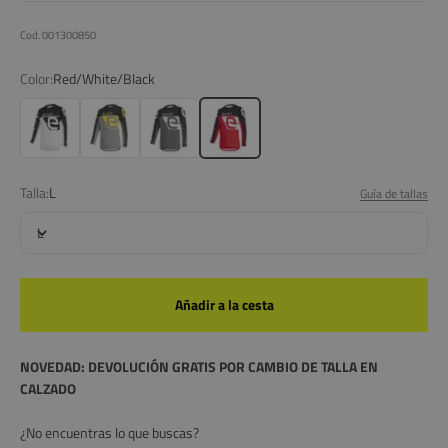
Cod. 001300850
Color:
Red/White/Black
White/Black
Grey/Yellow/Black
Dark Grey
Red/White/Black
Talla:
L
Guía de tallas
L
Añadir a la cesta
NOVEDAD: DEVOLUCIÓN GRATIS POR CAMBIO DE TALLA EN
CALZADO
¿No encuentras lo que buscas?