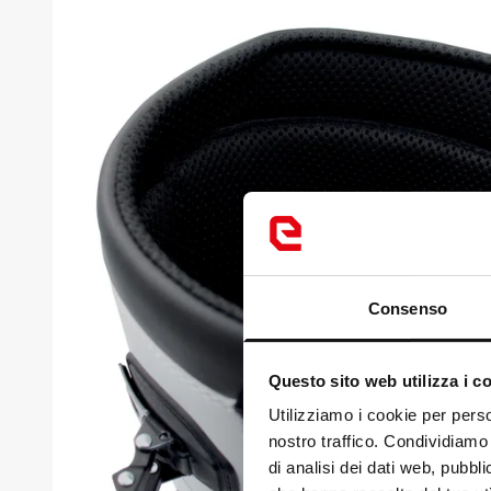
Consenso
Questo sito web utilizza i c
Loo
Utilizziamo i cookie per perso
nostro traffico. Condividiamo 
It
di analisi dei dati web, pubbl