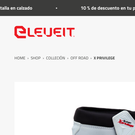
Ir al contenido
calzado
10 % de descuento en tu primera 
Eleveit
HOME
›
SHOP
›
COLLECIÓN
›
OFF ROAD
›
X PRIVILEGE