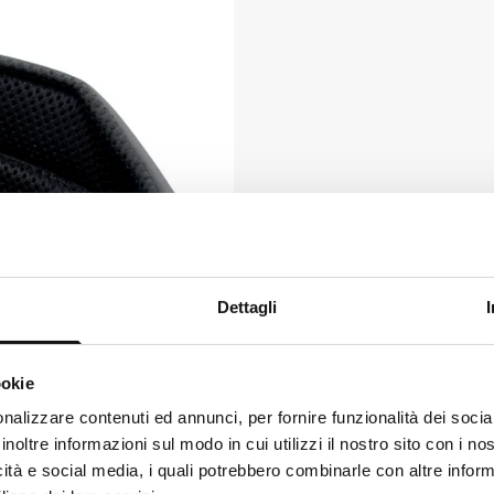
Forro en malla
Dettagli
Ayuda a la transpira
ookie
ks like
Italian
is more preferred for you. Change language
nalizzare contenuti ed annunci, per fornire funzionalità dei socia
inoltre informazioni sul modo in cui utilizzi il nostro sito con i n
alian
icità e social media, i quali potrebbero combinarle con altre inform