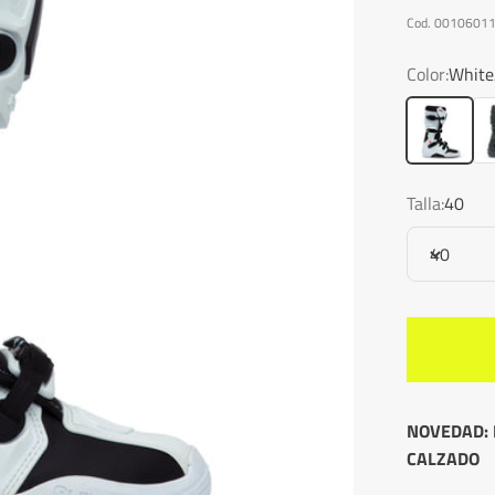
Cod. 0010601
Color:
White
White/Blac
Bl
Talla:
40
40
NOVEDAD: 
CALZADO