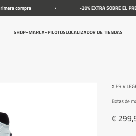
compra
-20% EXTRA SOBRE EL PRECIO OUTLE
SHOP
MARCA
PILOTOS
LOCALIZADOR DE TIENDAS
X PRIVILEG
Botas de mo
Precio
€ 299,