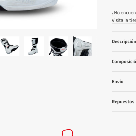
¿No encuent
Visita la t
Descripció
Composici
Envío
Repuestos