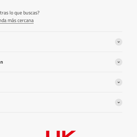
ras lo que buscas?
ienda más cercana
n
ón