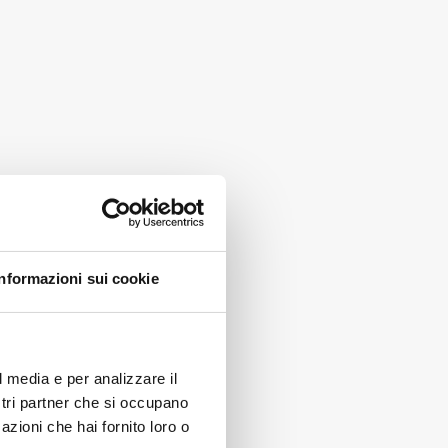
Informazioni sui cookie
bilidad y se seca rápidamente
?
l media e per analizzare il
ostri partner che si occupano
azioni che hai fornito loro o