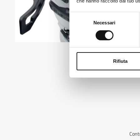
che hanno raccolto dal tuo uti
Ch
Selezione
Necessari
del
consenso
Rifiuta
Contr