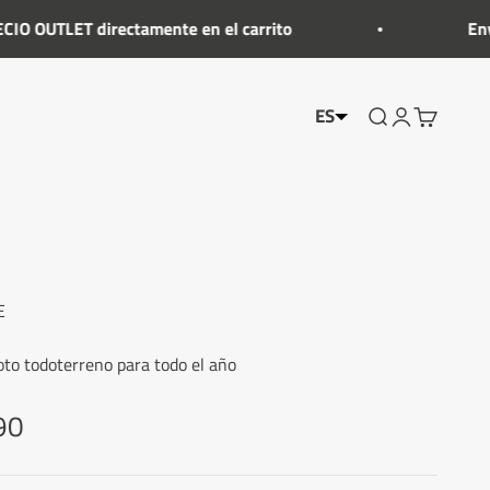
T directamente en el carrito
Envío grati
ES
Mostrar el menú
Cuenta Mostr
Mostrar el
E
to todoterreno para todo el año
90