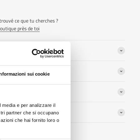
 trouvé ce que tu cherches ?
boutique près de toi
on
Informazioni sui cookie
s
?
l media e per analizzare il
rechange
ostri partner che si occupano
azioni che hai fornito loro o