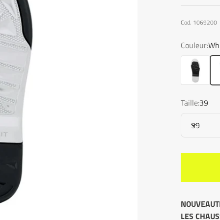
Cod. 1069200
Couleur:
Wh
Black
Wh
Taille:
39
39
NOUVEAUTÉ
LES CHAUS