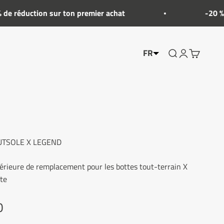
réduction sur ton premier achat
-20 % SU
FR
Afficher le menu
Montrer mon
Montrer le
TSOLE X LEGEND
érieure de remplacement pour les bottes tout-terrain X
te
misé
0