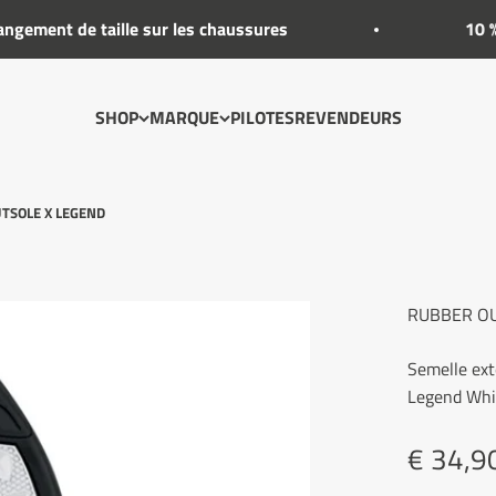
ment de taille sur les chaussures
10 % de 
SHOP
MARQUE
PILOTES
REVENDEURS
TSOLE X LEGEND
RUBBER OU
Semelle ext
Legend Whi
Prix re
€ 34,9