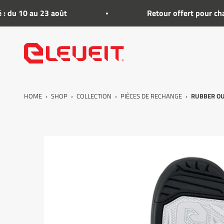
Voir le contenu
u 10 au 23 août
Retour offert pour change
Eleveit
HOME
›
SHOP
›
COLLECTION
›
PIÈCES DE RECHANGE
›
RUBBER OU