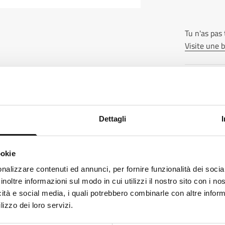
Tu n'as pas
Visite une 
Description
Compositi
Dettagli
Expédition
ookie
ks like
Italian
is more preferred for you. Change language
nalizzare contenuti ed annunci, per fornire funzionalità dei socia
Pièces de 
inoltre informazioni sul modo in cui utilizzi il nostro sito con i n
alian
icità e social media, i quali potrebbero combinarle con altre inform
lizzo dei loro servizi.
ange