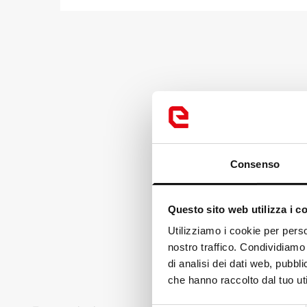
Consenso
Questo sito web utilizza i c
Loo
Utilizziamo i cookie per perso
nostro traffico. Condividiamo 
It
di analisi dei dati web, pubbl
che hanno raccolto dal tuo uti
Ch