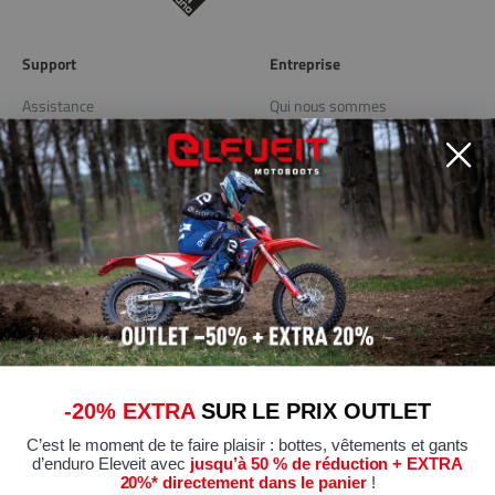
Support
Entreprise
Assistance
Qui nous sommes
Livraison et retours
Blog
Store Locator
Liens utiles
Politique de confidentialité
Politique de cookies
Modifier les préférences de
Cookies
-20% EXTRA
SUR LE PRIX OUTLET
Conditions générales de vente
C’est le moment de te faire plaisir : bottes, vêtements et gants
Certifications de conformité
d’enduro Eleveit avec
jusqu’à 50 % de réduction + EXTRA
20%* directement dans le panier
!