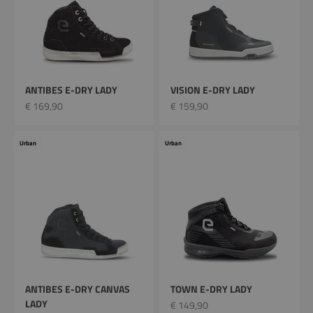
ANTIBES E-DRY LADY
VISION E-DRY LADY
Prix remisé
Prix remisé
€ 169,90
€ 159,90
Urban
Urban
ANTIBES E-DRY CANVAS
TOWN E-DRY LADY
LADY
Prix remisé
€ 149,90