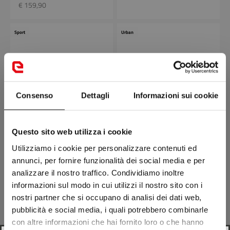
Prix remisé
€ 159,90
Sport
Urban
Consenso
Dettagli
Informazioni sui cookie
Questo sito web utilizza i cookie
DELTA E-DRY LADY
TOWN AIR LADY
Utilizziamo i cookie per personalizzare contenuti ed
Prix remisé
Prix remisé
€ 139,90
€ 139,90
annunci, per fornire funzionalità dei social media e per
analizzare il nostro traffico. Condividiamo inoltre
Urban
Off road
informazioni sul modo in cui utilizzi il nostro sito con i
nostri partner che si occupano di analisi dei dati web,
pubblicità e social media, i quali potrebbero combinarle
con altre informazioni che hai fornito loro o che hanno