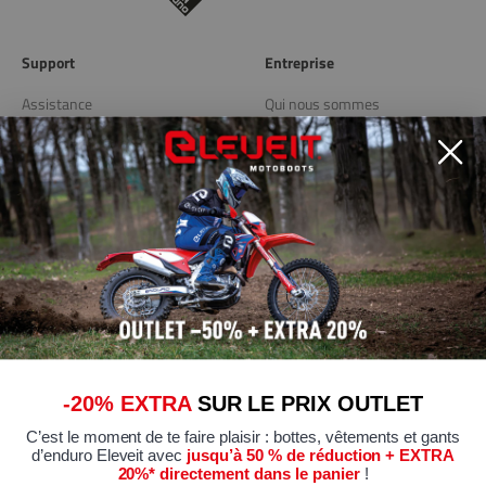
Support
Entreprise
Assistance
Qui nous sommes
Livraison et retours
Blog
Store Locator
Liens utiles
Politique de confidentialité
Politique de cookies
Modifier les préférences de
Cookies
-20% EXTRA
SUR LE PRIX OUTLET
Conditions générales de vente
C’est le moment de te faire plaisir : bottes, vêtements et gants
Certifications de conformité
d’enduro Eleveit avec
jusqu’à 50 % de réduction + EXTRA
20%* directement dans le panier
!