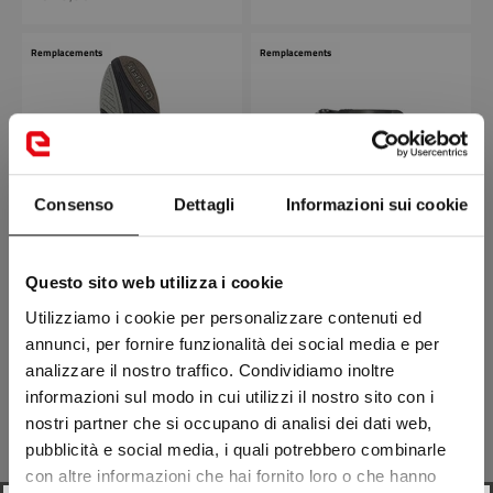
Remplacements
Remplacements
Consenso
Dettagli
Informazioni sui cookie
RUBBER OUTSOLE S
BUCKLE LEFT X PRIVILEGE
Questo sito web utilizza i cookie
MIURA series
/ X PRIVILEGE ENDURO
Utilizziamo i cookie per personalizzare contenuti ed
Prix remisé
Prix remisé
€ 16,90
€ 7,90
annunci, per fornire funzionalità dei social media e per
analizzare il nostro traffico. Condividiamo inoltre
Remplacements
Remplacements
informazioni sul modo in cui utilizzi il nostro sito con i
nostri partner che si occupano di analisi dei dati web,
pubblicità e social media, i quali potrebbero combinarle
con altre informazioni che hai fornito loro o che hanno