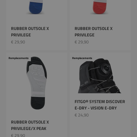
RUBBER OUTSOLE X
RUBBER OUTSOLE X
PRIVILEGE
PRIVILEGE
Prix remisé
Prix remisé
€ 29,90
€ 29,90
Remplacements
Remplacements
FITGO® SYSTEM DISCOVER
E-DRY - VISION E-DRY
Prix remisé
€ 24,90
RUBBER OUTSOLE X
PRIVILEGE/X PEAK
Prix remisé
€ 29,90