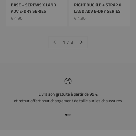
BASE + SCREWS X LAND
RIGHT BUCKLE + STRAP X
ADV E-DRY SERIES
LAND ADV E-DRY SERIES
Prix remisé
Prix remisé
€ 4,90
€ 4,90
1 / 3
Livraison gratuite à partir de 99 €
et retour offert pour changement de taille sur les chaussures
Aller à l'article 1
Aller à l'article 2
Aller à l'article 3