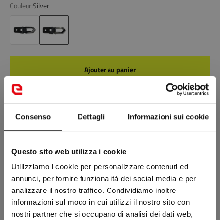
Couleur:
Silver
Black
Silver
Ajouter au panier
NOUVEAUTÉ: RETOUR OFFERT POUR CHANGEMENT DE TAILLE SUR
LES CHAUSSURES ET LES BOTTES
Consenso
Dettagli
Informazioni sui cookie
Tu n'as pas trouvé ce que tu cherches ?
Visite une boutique près de toi
Questo sito web utilizza i cookie
Utilizziamo i cookie per personalizzare contenuti ed
Description
annunci, per fornire funzionalità dei social media e per
analizzare il nostro traffico. Condividiamo inoltre
informazioni sul modo in cui utilizzi il nostro sito con i
Composition
nostri partner che si occupano di analisi dei dati web,