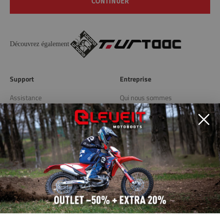
CONTINUER
Découvrez également
Support
Entreprise
Assistance
Qui nous sommes
Livraison et retours
Blog
Store Locator
Liens utiles
Politique de confidentialité
Politique de cookies
Modifier les préférences de