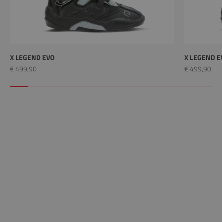
X LEGEND EVO
X LEGEND E
Prix remisé
Prix remisé
€ 499,90
€ 499,90
Collection homme
En savoir plus