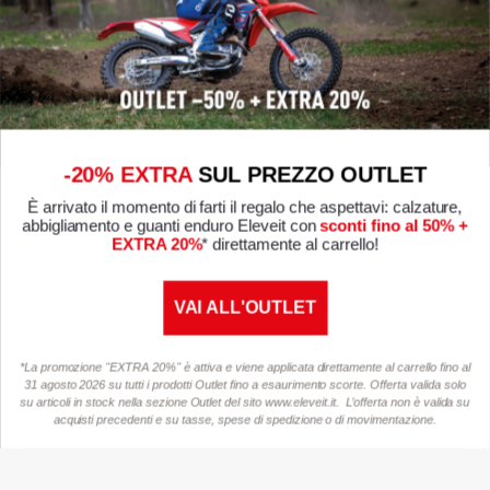
-20% EXTRA
SUL PREZZO OUTLET
È arrivato il momento di farti il regalo che aspettavi: calzature,
abbigliamento e guanti enduro Eleveit con
sconti fino al 50% +
EXTRA 20%
* direttamente al carrello!
VAI ALL'OUTLET
*La promozione "EXTRA 20%" è attiva e viene applicata direttamente al carrello fino al
31 agosto 2026 su tutti i prodotti Outlet fino a esaurimento scorte. Offerta valida solo
su articoli in stock nella sezione Outlet del sito www.eleveit.it. L’offerta non è valida su
acquisti precedenti e su tasse, spese di spedizione o di movimentazione.