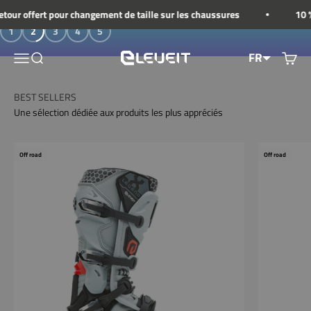
Voir le contenu
J'ACHÈTE
ffert pour changement de taille sur les chaussures
10 % de ré
1
2
3
4
5
FR
Ouvrir le menu de navigation
Afficher le menu de recherche
Montrer
Eleveit
BEST SELLERS
Une sélection dédiée aux produits les plus appréciés
Off road
Off road