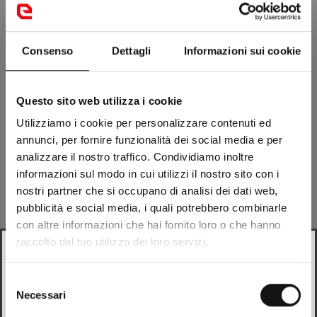
OFFROAD
Consenso
Dettagli
Informazioni sui cookie
Questo sito web utilizza i cookie
Utilizziamo i cookie per personalizzare contenuti ed
annunci, per fornire funzionalità dei social media e per
analizzare il nostro traffico. Condividiamo inoltre
informazioni sul modo in cui utilizzi il nostro sito con i
nostri partner che si occupano di analisi dei dati web,
pubblicità e social media, i quali potrebbero combinarle
con altre informazioni che hai fornito loro o che hanno
raccolto dal tuo utilizzo dei loro servizi.
Looks like
Italian
is more preferred for you. Change
language?
Selezione
Necessari
del
Italian
consenso