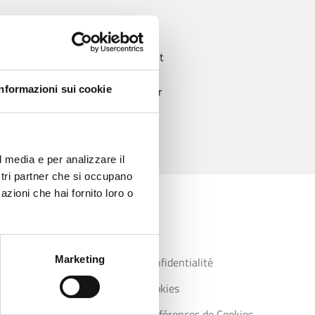
Paiement
Informazioni sui cookie
100% sûr
?
l media e per analizzare il
ostri partner che si occupano
azioni che hai fornito loro o
Liens utiles
Marketing
mes
Politique de confidentialité
Politique de cookies
Modifier les préférences de Cookies