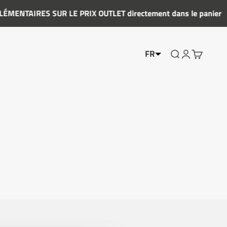
MENTAIRES SUR LE PRIX OUTLET directement dans le panier
FR
Afficher le menu
Montrer mon
Montrer le