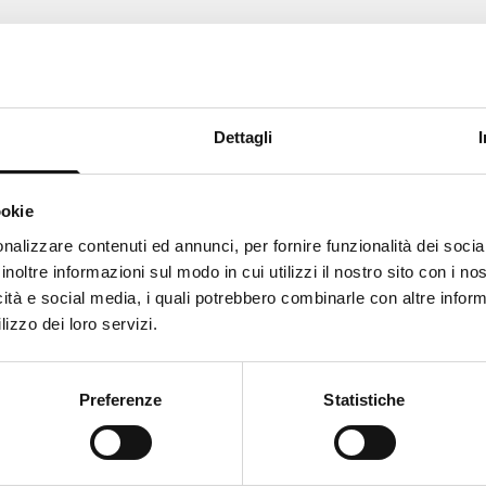
Service client
Dettagli
Comment pouvons-nous vous aider?
ookie
ks like
Italian
is more preferred for you. Change language
nalizzare contenuti ed annunci, per fornire funzionalità dei socia
inoltre informazioni sul modo in cui utilizzi il nostro sito con i n
alian
icità e social media, i quali potrebbero combinarle con altre inform
lizzo dei loro servizi.
Support
Entreprise
ange
Preferenze
Statistiche
Assistance
Qui nous som
on
Livraison et retours
Blog
Store Locator