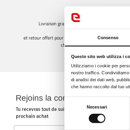
Livraison gratuite à partir de 99 €
et retour offert pour changement de taille sur les
Consenso
chaussures
Questo sito web utilizza i c
Loo
Utilizziamo i cookie per perso
nostro traffico. Condividiamo 
It
di analisi dei dati web, pubbl
che hanno raccolto dal tuo uti
Ch
Rejoins la communauté !
Selezione
Necessari
del
Tu recevras tout de suite une
réduction de
10%
sur t
consenso
prochain achat
Email