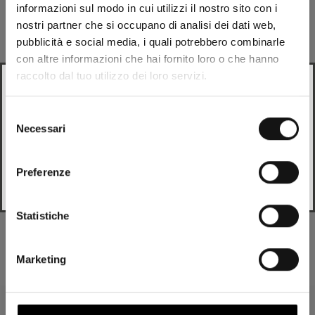
Description
informazioni sul modo in cui utilizzi il nostro sito con i
nostri partner che si occupano di analisi dei dati web,
pubblicità e social media, i quali potrebbero combinarle
Composition
con altre informazioni che hai fornito loro o che hanno
raccolto dal tuo utilizzo dei loro servizi.
Looks like
Italian
is more preferred for you. Change
Expéditions
language?
Selezione
Necessari
del
Italian
Pièces de rechange
consenso
Preferenze
Change
Tu pourrais aimer
Statistiche
Marketing