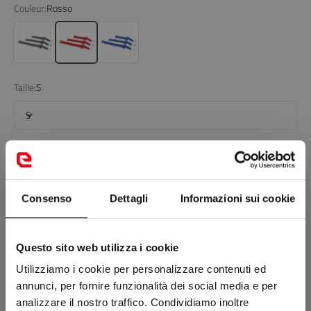
Couleur:
Rosso
Grey
Rosso
Blu
Taille:
S
S
Ajouter au panier
Consenso
Dettagli
Informazioni sui cookie
NOUVEAUTÉ: RETOUR OFFERT POUR CHANGEMENT DE TAILLE SUR
LES CHAUSSURES ET LES BOTTES
Questo sito web utilizza i cookie
Tu n'as pas trouvé ce que tu cherches ?
Visite une boutique près de toi
Utilizziamo i cookie per personalizzare contenuti ed
annunci, per fornire funzionalità dei social media e per
analizzare il nostro traffico. Condividiamo inoltre