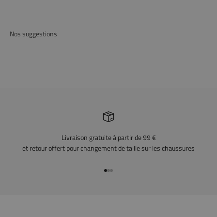
Nos suggestions
Livraison gratuite à partir de 99 €
et retour offert pour changement de taille sur les chaussures
Aller à l'article 1
Aller à l'article 2
Aller à l'article 3