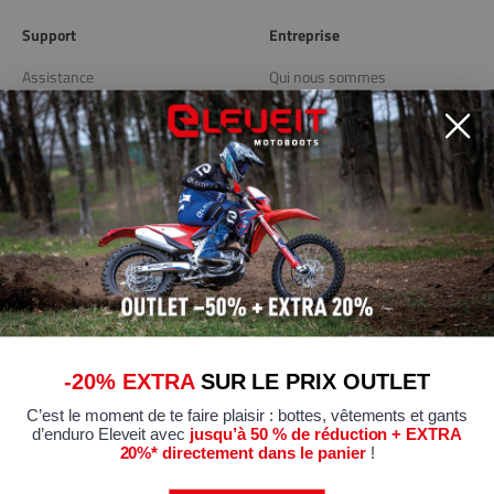
Support
Entreprise
Assistance
Qui nous sommes
Livraison et retours
Blog
Store Locator
Liens utiles
Politique de confidentialité
Politique de cookies
Modifier les préférences de
Cookies
-20% EXTRA
SUR LE PRIX OUTLET
Conditions générales de vente
C’est le moment de te faire plaisir : bottes, vêtements et gants
Certifications de conformité
d’enduro Eleveit avec
jusqu’à 50 % de réduction + EXTRA
20%* directement dans le panier
!