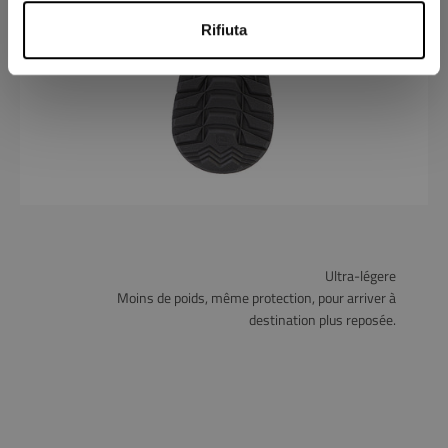
Rifiuta
Ultra-légere
Moins de poids, même protection, pour arriver à
destination plus reposée.