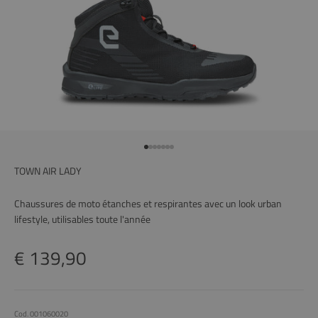
Aller à l'article 1
Aller à l'article 2
Aller à l'article 3
Aller à l'article 4
Aller à l'article 5
Aller à l'article 6
Aller à l'article 7
TOWN AIR LADY
Chaussures de moto étanches et respirantes avec un look urban
lifestyle, utilisables toute l'année
Prix remisé
€ 139,90
Cod. 001060020