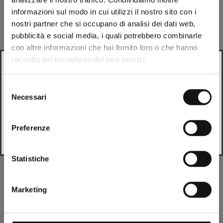
informazioni sul modo in cui utilizzi il nostro sito con i
Description
nostri partner che si occupano di analisi dei dati web,
pubblicità e social media, i quali potrebbero combinarle
Composition
con altre informazioni che hai fornito loro o che hanno
raccolto dal tuo utilizzo dei loro servizi.
Looks like
Italian
is more preferred for you. Change
Expéditions
language?
Selezione
Necessari
del
Italian
consenso
Pièces de rechange
Preferenze
Change
Tu pourrais aimer
Statistiche
Marketing