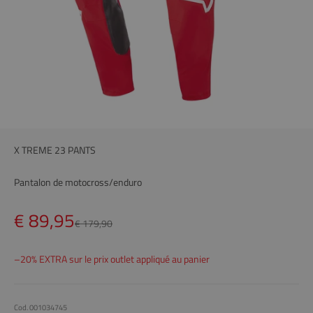
X TREME 23 PANTS
Pantalon de motocross/enduro
Prix remisé
€ 89,95
Prix
€ 179,90
–20% EXTRA sur le prix outlet appliqué au panier
Cod. 001034745