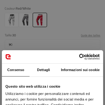
Couleur:
Red/White
Light Grey/Black
Dark Grey
Red/White
Taille:
30
Guide des tailles
30
Ajouter au panier
Consenso
Dettagli
Informazioni sui cookie
NOUVEAUTÉ: RETOUR OFFERT POUR CHANGEMENT DE TAILLE SUR
LES CHAUSSURES ET LES BOTTES
Questo sito web utilizza i cookie
Tu n'as pas trouvé ce que tu cherches ?
Utilizziamo i cookie per personalizzare contenuti ed
Visite une boutique près de toi
annunci, per fornire funzionalità dei social media e per
analizzare il nostro traffico. Condividiamo inoltre